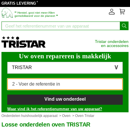
*
GRATIS LEVERING
‟
Herstel, gooi niet meer Allen
”
gemobiliseerd voor de planeet
Tristar onderdelen
en accessoires
Uw oven repareren is makkelijk
TRISTAR
Vind uw onderdeel
Waar vind ik het referentienummer van uw apparaat?
Onderdelen huishoudelijk apparaat
>
Oven
> Oven Tristar
Losse onderdelen oven TRISTAR