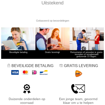
Beveiligde betaling
Gratis levering
*
Retourneren of wisselen is gratis:
tevreden of terugbetaald
gedurende 15 dagen.
BEVEILIGDE BETALING
GRATIS LEVERING
Duizende onderdelen op
Een jonge team, gevormd
voorraad
klaar om u te helpen