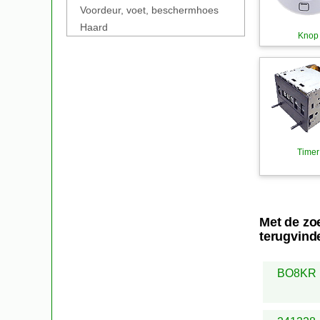
Voordeur, voet, beschermhoes
Haard
Knop
Timer
Met de zo
terugvind
BO8KR