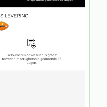
S LEVERING
Retourneren of wisselen is gratis:
tevreden of terugbetaald gedurende 15
dagen.