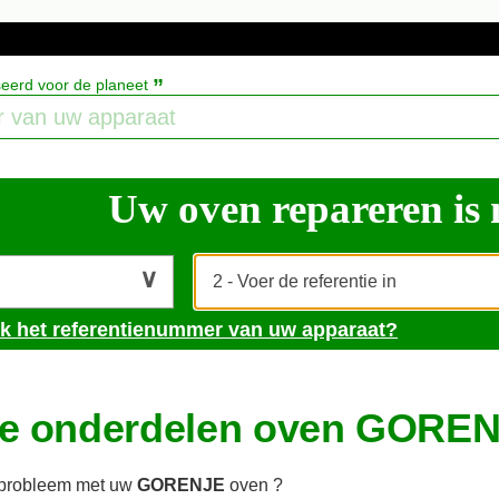
”
iseerd voor de planeet
Uw oven repareren is
ik het referentienummer van uw apparaat?
e onderdelen oven GORE
 probleem met uw
GORENJE
oven ?