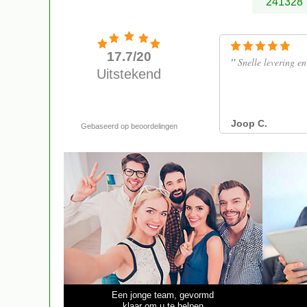
241328
Een jonge team, gevormd
klaar om u te helpen