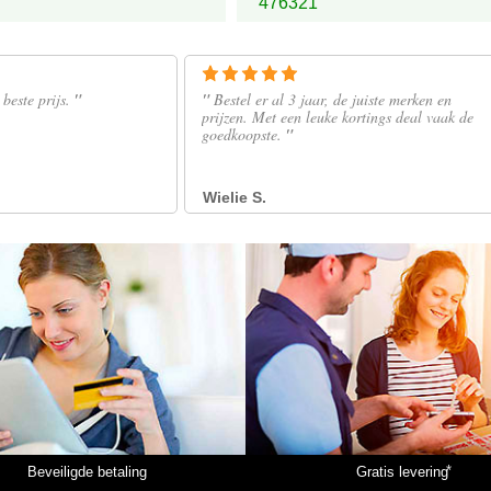
476321
*
Beveiligde betaling
Gratis levering