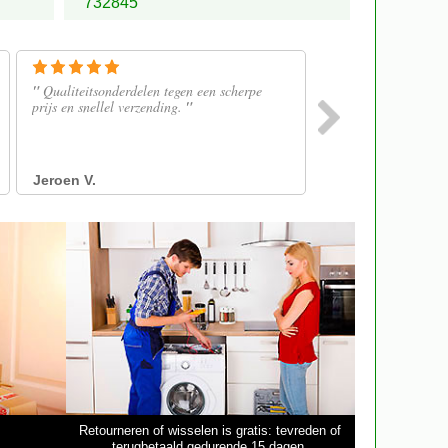
732845
Retourneren of wisselen is gratis: tevreden of
terugbetaald gedurende 15 dagen.