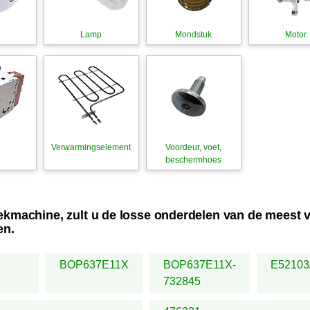
Lamp
Mondstuk
Motor
Verwarmingselement
Voordeur, voet,
beschermhoes
ekmachine, zult u de losse onderdelen van de mees
en.
BOP637E11X
BOP637E11X-
E5210
732845