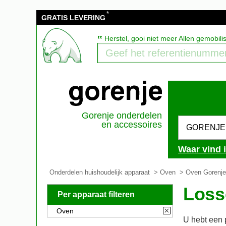
*
GRATIS LEVERING
‟
Herstel, gooi niet meer Allen gemobil
Gorenje onderdelen
en accessoires
GORENJE
Waar vind 
Onderdelen huishoudelijk apparaat
>
Oven
> Oven Gorenje
Loss
Per apparaat filteren
Oven
U hebt een