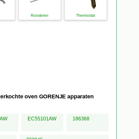
Roosteren
Thermostat
t verkochte oven GORENJE apparaten
3AW
EC55101AW
186368