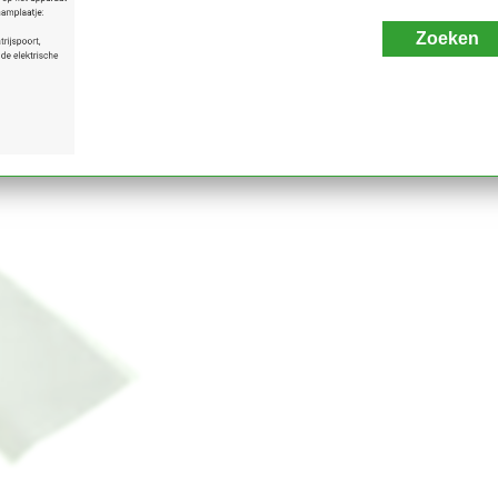
Zoeken