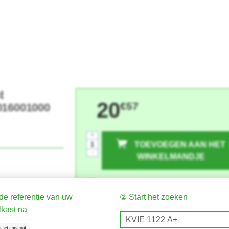
t
20
€57
016001000
+
TOEVOEGEN AAN HET
-
WINKELMANDJE
de referentie van uw
② Start het zoeken
ast na