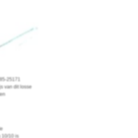
785-25171
s van dit losse
ten
de
10/10 is