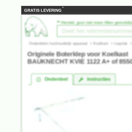
*
GRATIS LEVERING
‟
Herstel, gooi niet meer Allen gemobil
Onderdelen huishoudelijk apparaat
>
Koelkast
>
Legvlak
Originele Boterklep voor Koelkast
BAUKNECHT KVIE 1122 A+ of 855
Onderdeel
instructies