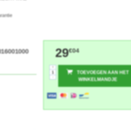
rantie
29
€04
016001000
+
TOEVOEGEN AAN HET
-
WINKELMANDJE