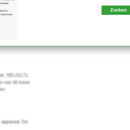
Zoeken
ef. 785-25171
s van dit losse
ten
 apparaat. De