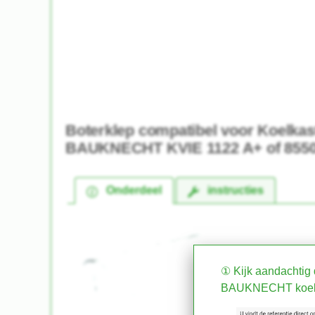
Boterklep compatibel voor Koelkas
BAUKNECHT KVIE 1122 A+ of 855
Onderdeel
instructies
① Kijk aandachtig 
BAUKNECHT koelk