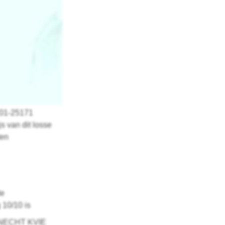
701-25171
s van dit losse
ten
de
10/10 is
UKNECHT KVIE