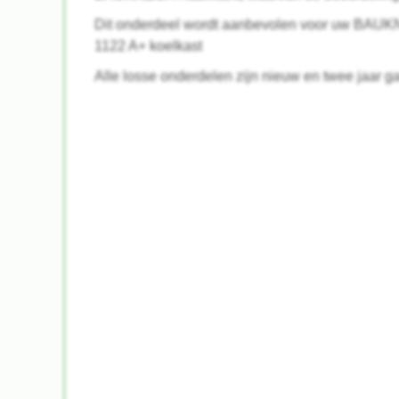
Dit onderdeel wordt aanbevolen voor uw BA
1122 A+ koelkast
Alle losse onderdelen zijn nieuw en twee jaar ga