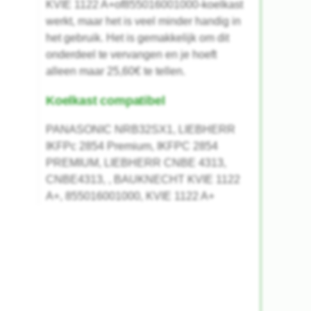
KVIE 1122 A+of855016001000-koelkast
werkt, maar het is veel minder handig in
het gebruik. Het is gemakkelijk om dit
onderdeel te vervangen en je hoeft
alleen maar 25,60€ te tellen.
Koelkast compatibel
PANASONIC NRB32SX1, LIEBHERR
IKFPc 2854 Premium, IKFPC 2854
PREMIUM, LIEBHERR CNBE 4313,
CNBE4313, , BAUKNECHT KVIE 1122
A+, 855016001000, KVIE 1122 A+