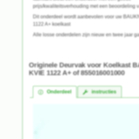
prijs/kwaliteitsverhouding met een beoordeling 
Dit onderdeel wordt aanbevolen voor uw BA
1122 A+ koelkast
Alle losse onderdelen zijn nieuw en twee jaar ga
Originele Deurvak voor Koelkas
KVIE 1122 A+ of 855016001000
Onderdeel
instructies