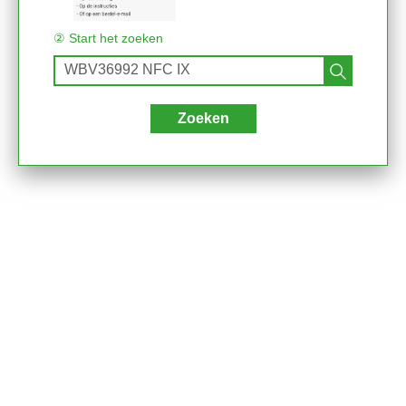
② Start het zoeken
Zoeken