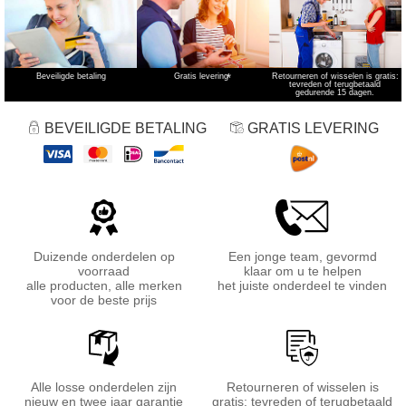
Beveiligde betaling
Gratis levering
*
Retourneren of wisselen is gratis:
tevreden of terugbetaald
gedurende 15 dagen.
BEVEILIGDE BETALING
GRATIS LEVERING
Duizende onderdelen op
Een jonge team, gevormd
voorraad
klaar om u te helpen
alle producten, alle merken
het juiste onderdeel te vinden
voor de beste prijs
Alle losse onderdelen zijn
Retourneren of wisselen is
nieuw en twee jaar garantie
gratis: tevreden of terugbetaald